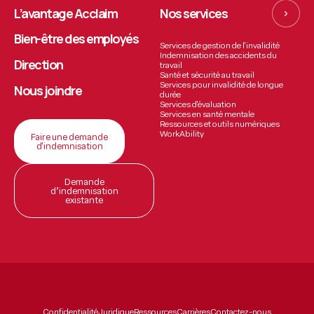
L’avantage Acclaim
Nos services
Bien-être des employés
Services de gestion de l'invalidité
Indemnisation des accidents du
Direction
travail
Santé et sécurité au travail
Services pour invalidité de longue
Nous joindre
durée
Services d'évaluation
Services en santé mentale
Ressources et outils numériques
WorkAbility
Faire une demande
d'indemnisation
Demande
d’indemnisation
existante
Confidentialité
Juridique
Ressources
Carrières
Contactez-nous