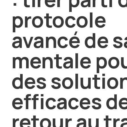
protocole
avancé de s
mentale po
des solutio
efficaces d
retour au tr