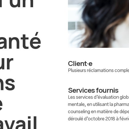
anté
ur
Client·e
ns
Plusieurs réclamations compl
Services fournis
e
Les services d’évaluation glo
mentale, en utilisant la pharm
avail
counseling en matière de dépe
déroulé d’octobre 2018 à févri