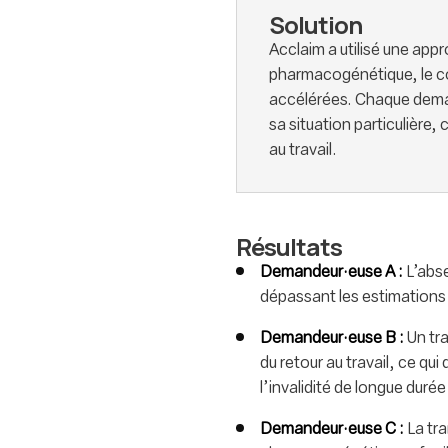
Solution
Acclaim a utilisé une appr
pharmacogénétique, le co
accélérées. Chaque dema
sa situation particulière,
au travail.
Résultats
Demandeur·euse A :
L’abs
dépassant les estimations i
Demandeur·euse B :
Un tr
du retour au travail, ce qu
l’invalidité de longue durée
Demandeur·euse C :
La tra