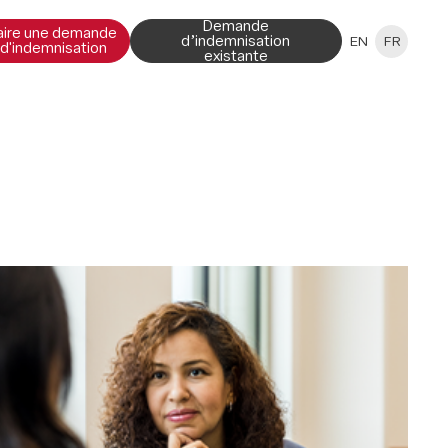
Demande
aire une demande
d’indemnisation
EN
FR
d'indemnisation
existante