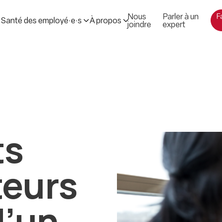
es solutions efficaces de
il dans les services
Nous
Parler à un
F
Santé des employé·e·s
À propos
lobale
joindre
expert
ts
teurs
 d’un