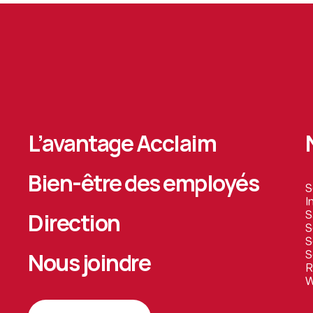
L’avantage Acclaim
Bien-être des employés
S
I
Direction
S
S
S
Nous joindre
S
R
W